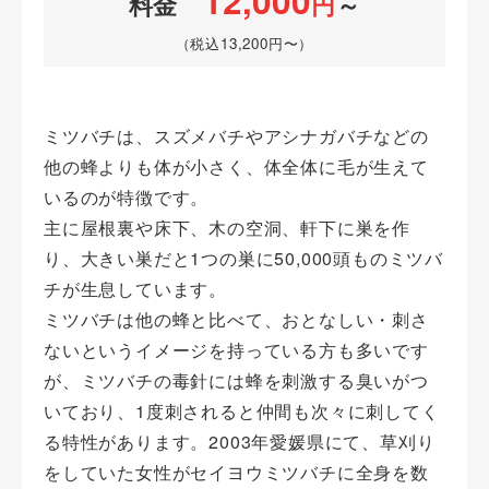
12,000
O
料金
円
～
（税込13,200円〜）
K
！
ミツバチは、スズメバチやアシナガバチなどの
他の蜂よりも体が小さく、体全体に毛が生えて
いるのが特徴です。
主に屋根裏や床下、木の空洞、軒下に巣を作
り、大きい巣だと1つの巣に50,000頭ものミツバ
チが生息しています。
ミツバチは他の蜂と比べて、おとなしい・刺さ
ないというイメージを持っている方も多いです
が、ミツバチの毒針には蜂を刺激する臭いがつ
いており、1度刺されると仲間も次々に刺してく
る特性があります。2003年愛媛県にて、草刈り
をしていた女性がセイヨウミツバチに全身を数