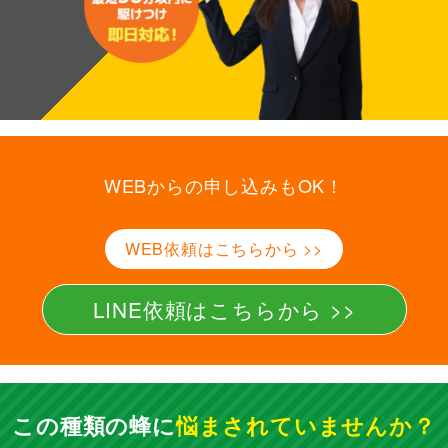
W
WEBからの申し込みもOK！
E
WEB依頼はこちらから >>
B
か
LINE依頼はこちらから >>
ら
W
の
この種類の蜂に
悩まされていませんか？
E