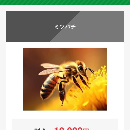
申
B
し
か
ミツバチ
込
ら
み
の
も
申
O
し
K
込
！
み
も