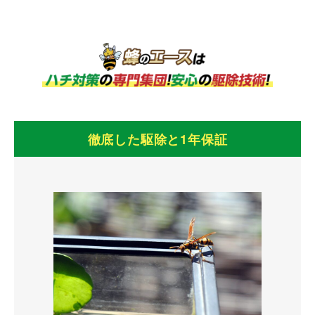
W
の
E
申
B
し
か
込
ら
徹底した駆除と1年保証
み
の
も
申
O
し
K
込
！
み